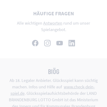
HÄUFIGE FRAGEN
Alle wichtigen
Antworten
rund um unser
Spielangebot.
BIÖG
Ab 18. Legaler Anbieter. Glücksspiel kann süchtig
machen. Infos und Hilfe auf
www.check-dein-
spiel.de
. Glücksspiel­aufsichts­behörde der LAND
BRANDEN­BURG LOTTO GmbH ist das Minis­terium
des Innern und für Kommu­nales Branden­burg