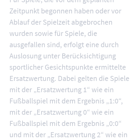
Zeitpunkt begonnen haben oder vor
Ablauf der Spielzeit abgebrochen
wurden sowie für Spiele, die
ausgefallen sind, erfolgt eine durch
Auslosung unter Berück­sichtigung
sportlicher Gesichts­punkte ermittelte
Ersatzwertung. Dabei gelten die Spiele
mit der „Ersatz­wertung 1“ wie ein
Fußballspiel mit dem Ergebnis „1:0“,
mit der „Ersatz­wertung 0“ wie ein
Fußballspiel mit dem Ergebnis „0:0“
und mit der „Ersatz­wertung 2“ wie ein