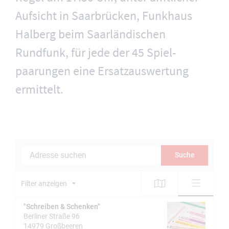
Aufsicht in Saarbrücken, Funkhaus
Halberg beim Saar­ländischen
Rundfunk, für jede der 45 Spiel­
paarungen eine Ersatz­aus­wertung
ermittelt.
Adresse suchen
Suche
Filter anzeigen
"Schreiben & Schenken"
Berliner Straße 96
14979 Großbeeren