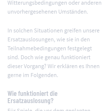
Witterungsbedingungen oder anderen
unvorhergesehenen Umständen.
In solchen Situationen greifen unsere
Ersatzauslosungen, wie sie in den
Teilnahmebedingungen festgelegt
sind. Doch wie genau funktioniert
dieser Vorgang? Wir erklären es Ihnen
gerne im Folgenden.
Wie funktioniert die
Ersatzauslosung?
Für Spiele, die vor dem geplanten