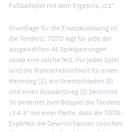
Fußballspiel mit dem Ergebnis „0:1“.
Grundlage für die Ersatz­auslosung ist
die Tendenz. TOTO legt für jede der
ausgewählten 45 Spielpaarungen
vorab eine solche fest. Für jedes Spiel
wird die Wahr­schein­lichkeit für einen
Heimsieg (1), ein Unent­schieden (0)
und einen Auswärts­sieg (2) bestimmt.
So bedeutet zum Beispiel die Tendenz
„3-4-3“ bei einer Partie, dass die TOTO-
Experten die Gewinn­chancen zwischen