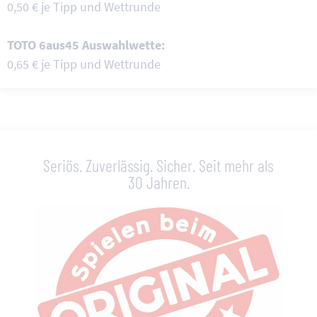
0,50 € je Tipp und Wettrunde
TOTO 6aus45 Auswahlwette:
0,65 € je Tipp und Wettrunde
Seriös. Zuverlässig. Sicher. Seit mehr als
30 Jahren.