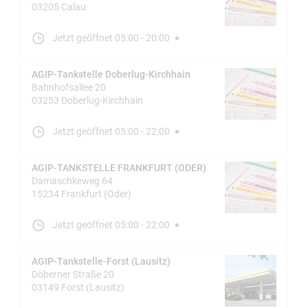
03205 Calau
Jetzt geöffnet
05:00
-
20:00
AGIP-Tankstelle Doberlug-Kirchhain
Bahnhofsallee 20
03253 Doberlug-Kirchhain
Jetzt geöffnet
05:00
-
22:00
AGIP-TANKSTELLE FRANKFURT (ODER)
Damaschkeweg 64
15234 Frankfurt (Oder)
Jetzt geöffnet
05:00
-
22:00
AGIP-Tankstelle-Forst (Lausitz)
Döberner Straße 20
03149 Forst (Lausitz)