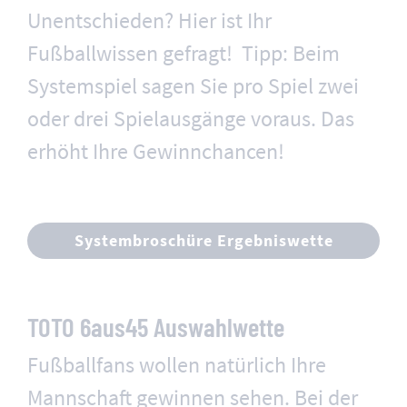
Unentschieden? Hier ist Ihr
Fußballwissen gefragt! Tipp: Beim
Systemspiel sagen Sie pro Spiel zwei
oder drei Spielausgänge voraus. Das
erhöht Ihre Gewinnchancen!
Systembroschüre Ergebniswette
TOTO 6aus45 Auswahlwette
Fußballfans wollen natürlich Ihre
Mannschaft gewinnen sehen. Bei der