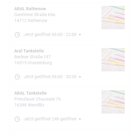
ARAL Rathenow
Genthiner Straße 65a
14712 Rathenow
Jetzt geöffnet
06:00
-
22:00
Aral Tankstelle
Berliner Straße 197
16515 Oranienburg
Jetzt geöffnet
06:00
-
20:30
ARAL Tankstelle
Prenzlauer Chaussee 76
16348 Wandlitz
Jetzt geöffnet
24h geöffnet