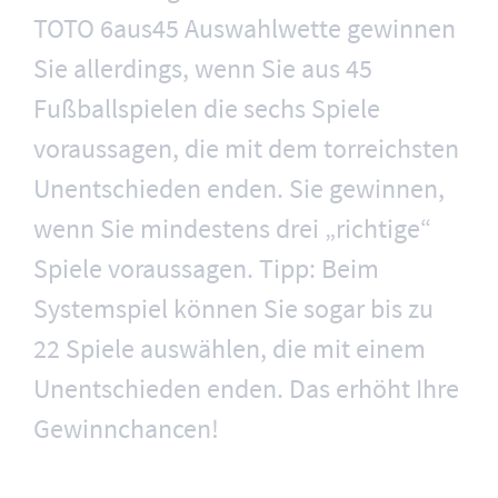
TOTO 6aus45 Auswahlwette gewinnen
Sie allerdings, wenn Sie aus 45
Fußballspielen die sechs Spiele
voraussagen, die mit dem torreichsten
Unentschieden enden. Sie gewinnen,
wenn Sie mindestens drei „richtige“
Spiele voraussagen. Tipp: Beim
Systemspiel können Sie sogar bis zu
22 Spiele auswählen, die mit einem
Unentschieden enden. Das erhöht Ihre
Gewinnchancen!