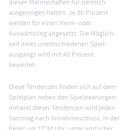
diesen Mann­schaften für ziemlich
ausgewogen halten. Je 30 Prozent
werden für einen Heim- oder
Auswärtssieg angesetzt. Die Möglich­
keit eines unentschie­denen Spiel­
ausgangs wird mit 40 Prozent
bewertet.
Diese Tendenzen finden sich auf dem
Spielplan neben den Spiel­paarungen.
Anhand dieser Tendenzen wird jeden
Samstag nach Annahme­schluss, in der
Regel um 17:30 Uhr, unter amtlicher