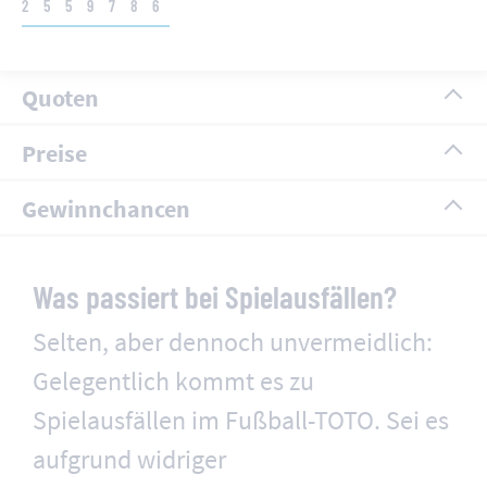
2
5
5
9
7
8
6
Quoten
Preis
Preise
Gewinnchancen
Was passiert bei Spielausfällen?
Selten, aber dennoch unvermeidlich:
Gelegentlich kommt es zu
Spielausfällen im Fußball-TOTO. Sei es
aufgrund widriger