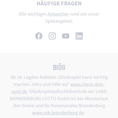
HÄUFIGE FRAGEN
Alle wichtigen
Antworten
rund um unser
Spielangebot.
BIÖG
Ab 18. Legaler Anbieter. Glücksspiel kann süchtig
machen. Infos und Hilfe auf
www.check-dein-
spiel.de
. Glücksspiel­aufsichts­behörde der LAND
BRANDEN­BURG LOTTO GmbH ist das Minis­terium
des Innern und für Kommu­nales Branden­burg
www.mik.brandenburg.de
.