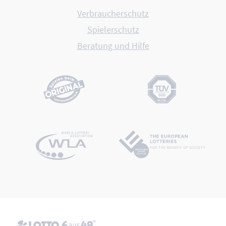
Verbraucherschutz
Spielerschutz
Beratung und Hilfe