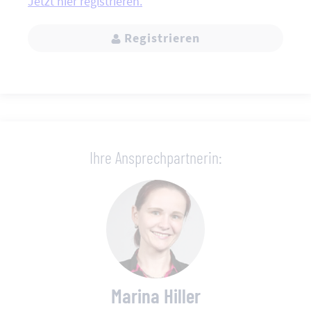
Jetzt hier registrieren.
Registrieren
Ihre Ansprechpartnerin:
Marina Hiller