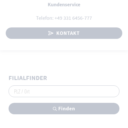
Kundenservice
Telefon: +49 331 6456-777
KONTAKT
FILIALFINDER
PLZ / Ort
Finden