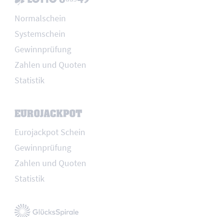
Normalschein
Systemschein
Gewinnprüfung
Zahlen und Quoten
Statistik
Eurojackpot Schein
Gewinnprüfung
Zahlen und Quoten
Statistik