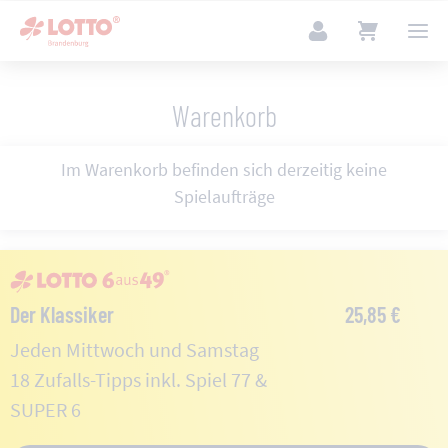
Warenkorb
Im Warenkorb befinden sich derzeitig keine
Spielaufträge
Der Klassiker
25,85 €
Jeden Mittwoch und Samstag
18 Zufalls-Tipps inkl. Spiel 77 &
SUPER 6