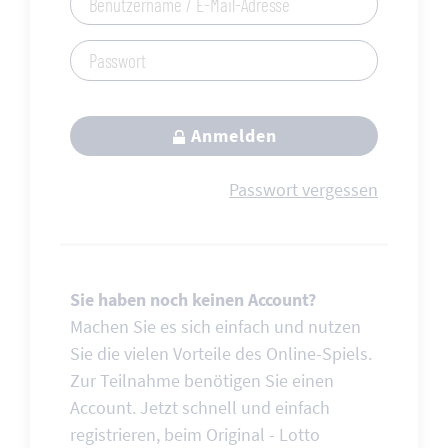
Benutzername / E-Mail-Adresse
Passwort
Anmelden
Passwort vergessen
Sie haben noch keinen Account?
Machen Sie es sich einfach und nutzen
Sie die vielen Vorteile des Online-Spiels.
Zur Teilnahme benötigen Sie einen
Account. Jetzt schnell und einfach
registrieren, beim Original - Lotto