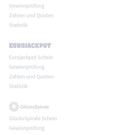
Gewinnprüfung
Zahlen und Quoten
Statistik
Eurojackpot Schein
Gewinnprüfung
Zahlen und Quoten
Statistik
GlücksSpirale Schein
Gewinnprüfung