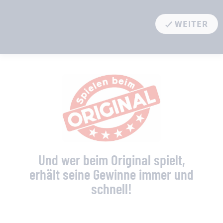
WEITER
Und wer beim Original spielt,
erhält seine Gewinne immer und
schnell!