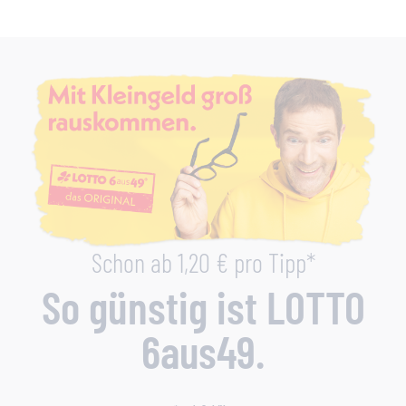
Schon ab 1,20 € pro Tipp*
So günstig ist LOTTO
6aus49.