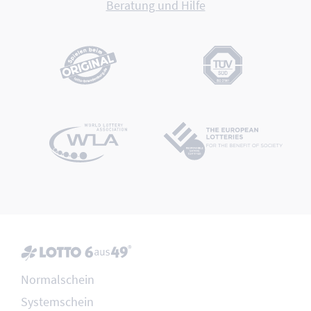
Beratung und Hilfe
Normalschein
Systemschein