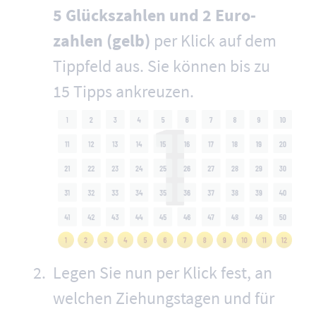
5 Glücks­zahlen und 2 Euro­
zahlen (gelb)
per Klick auf dem
Tippfeld aus. Sie können bis zu
15 Tipps ankreuzen.
Legen Sie nun per Klick fest, an
welchen Ziehungstagen und für