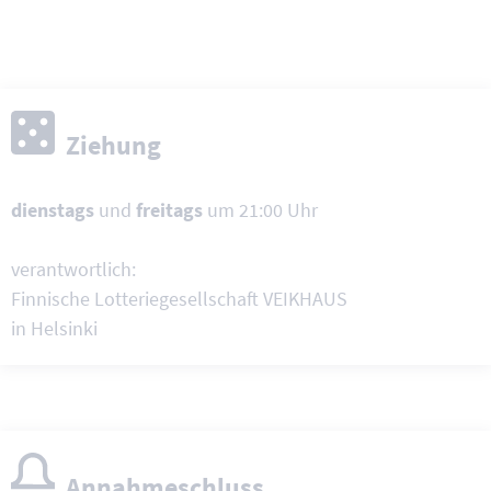
Ziehung
dienstags
und
freitags
um 21:00 Uhr
verantwortlich:
Finnische Lotteriegesellschaft VEIKHAUS
in Helsinki
Annahmeschluss