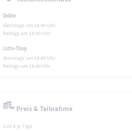
Online
dienstags um 18:40 Uhr
freitags um 18:40 Uhr
Lotto-Shop
dienstags um 18:40 Uhr
freitags um 18:40 Uhr
Preis & Teilnahme
2,00 € je Tipp