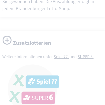
Sie gewonnen haben. Die Auszahlung erfolgt in
jedem Brandenburger Lotto-Shop.
Zusatzlotterien
Weitere Informationen unter
Spiel 77
und
SUPER 6.