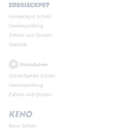
Eurojackpot Schein
Gewinnprüfung
Zahlen und Quoten
Statistik
GlücksSpirale Schein
Gewinnprüfung
Zahlen und Quoten
Keno Schein