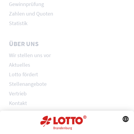
Gewinnprüfung
Zahlen und Quoten
Statistik
ÜBER UNS
Wir stellen uns vor
Aktuelles
Lotto fördert
Stellenangebote
Vertrieb
Kontakt