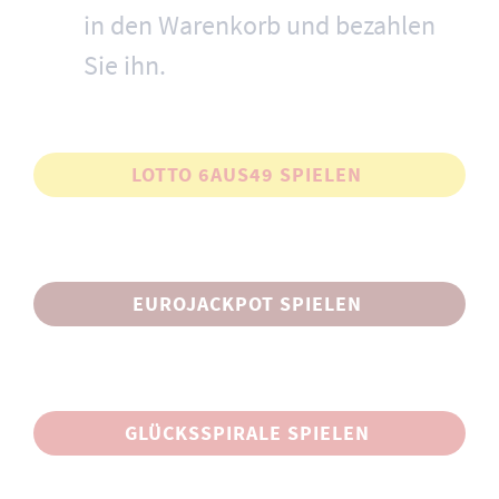
in den Warenkorb und bezahlen
Sie ihn.
LOTTO 6AUS49 SPIELEN
EUROJACKPOT SPIELEN
GLÜCKSSPIRALE SPIELEN