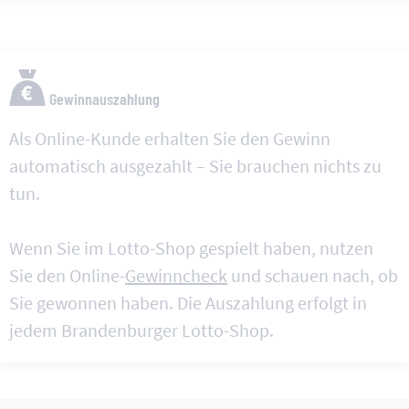
Gewinnauszahlung
Als Online-Kunde erhalten Sie den Gewinn
automatisch ausgezahlt – Sie brauchen nichts zu
tun.
Wenn Sie im Lotto-Shop gespielt haben, nutzen
Sie den Online-
Gewinncheck
und schauen nach, ob
Sie gewonnen haben. Die Auszahlung erfolgt in
jedem Brandenburger Lotto-Shop.