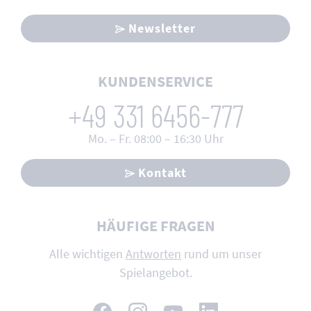
Newsletter
KUNDENSERVICE
+49 331 6456-777
Mo. – Fr. 08:00 – 16:30 Uhr
Kontakt
HÄUFIGE FRAGEN
Alle wichtigen
Antworten
rund um unser
Spielangebot.