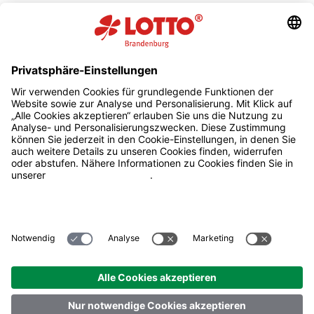
AGB
Impressum
Datenschutz
Barrierefreiheit
Sitemap
Privatsphäre