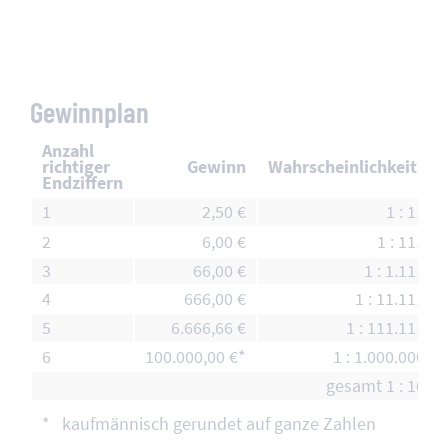
Gewinnplan
Anzahl
richtiger
Gewinn
Wahrscheinlichkeit*
Endziffern
1
2,50 €
1 : 11
2
6,00 €
1 : 111
3
66,00 €
1 : 1.111
4
666,00 €
1 : 11.111
5
6.666,66 €
1 : 111.111
6
100.000,00 €*
1 : 1.000.000
gesamt 1 : 10
* kaufmännisch gerundet auf ganze Zahlen