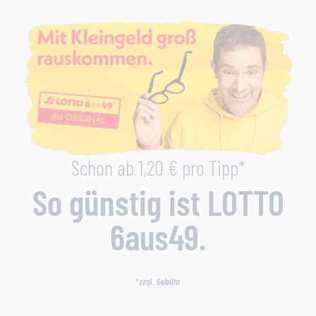
Schon ab 1,20 € pro Tipp*
So günstig ist LOTTO
6aus49.
*zzgl. Gebühr