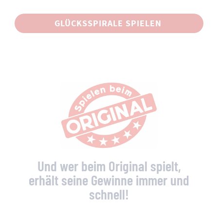
GLÜCKSSPIRALE SPIELEN
Und wer beim Original spielt,
erhält seine Gewinne immer und
schnell!