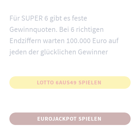
Für SUPER 6 gibt es feste
Gewinnquoten. Bei 6 richtigen
Endziffern warten 100.000 Euro auf
jeden der glücklichen Gewinner
LOTTO 6AUS49 SPIELEN
EUROJACKPOT SPIELEN