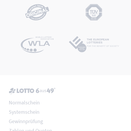
Normalschein
Systemschein
Gewinnprüfung
Zahlen und Quoten