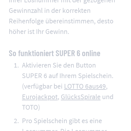
Gewinnzahl in der korrekten
Reihenfolge überein­stimmen, desto
höher ist Ihr Gewinn.
So funktioniert SUPER 6 online
Aktivieren Sie den Button
SUPER 6 auf Ihrem Spielschein.
(verfügbar bei
LOTTO 6aus49
,
Eurojackpot
,
GlücksSpirale
und
TOTO)
Pro Spielschein gibt es eine