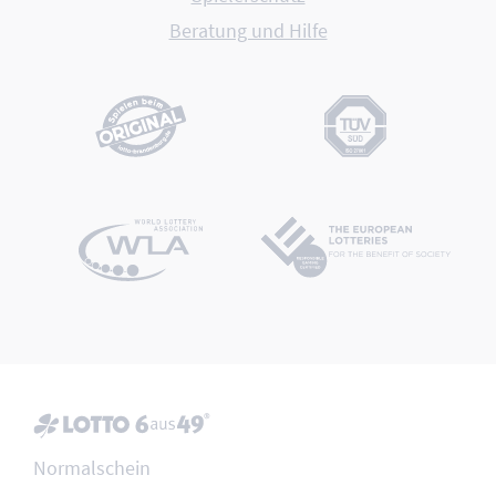
Beratung und Hilfe
Normalschein