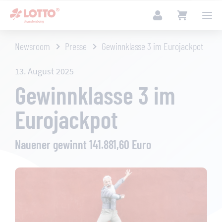
Newsroom
Presse
Gewinnklasse 3 im Eurojackpot
13. August 2025
Gewinnklasse 3 im
Eurojackpot
Nauener gewinnt 141.881,60 Euro