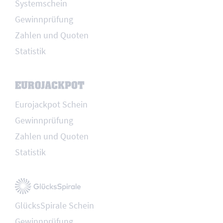
Systemschein
Gewinnprüfung
Zahlen und Quoten
Statistik
Eurojackpot Schein
Gewinnprüfung
Zahlen und Quoten
Statistik
GlücksSpirale Schein
Gewinnprüfung