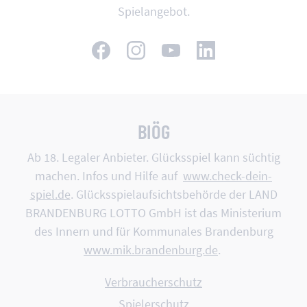
Spielangebot.
BIÖG
Ab 18. Legaler Anbieter. Glücksspiel kann süchtig
machen. Infos und Hilfe auf
www.check-dein-
spiel.de
. Glücksspiel­aufsichts­behörde der LAND
BRANDEN­BURG LOTTO GmbH ist das Minis­terium
des Innern und für Kommu­nales Branden­burg
www.mik.brandenburg.de
.
Verbraucherschutz
Spielerschutz