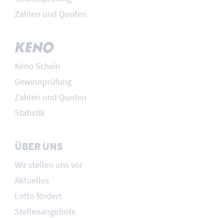
Zahlen und Quoten
Keno Schein
Gewinnprüfung
Zahlen und Quoten
Statistik
ÜBER UNS
Wir stellen uns vor
Aktuelles
Lotto fördert
Stellenangebote