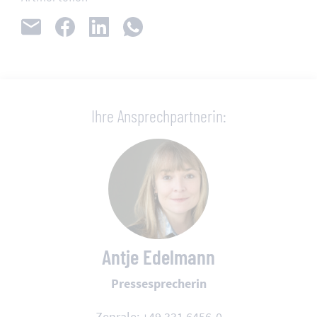
Ihre Ansprechpartnerin:
Antje Edelmann
Pressesprecherin
Zenrale: +49 331 6456-0