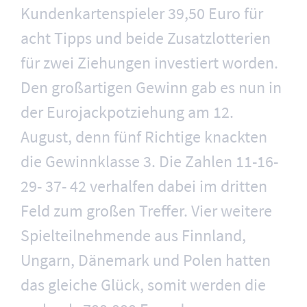
Kundenkartenspieler 39,50 Euro für
acht Tipps und beide Zusatzlotterien
für zwei Ziehungen investiert worden.
Den großartigen Gewinn gab es nun in
der Eurojackpotziehung am 12.
August, denn fünf Richtige knackten
die Gewinnklasse 3. Die Zahlen 11-16-
29- 37- 42 verhalfen dabei im dritten
Feld zum großen Treffer. Vier weitere
Spielteilnehmende aus Finnland,
Ungarn, Dänemark und Polen hatten
das gleiche Glück, somit werden die