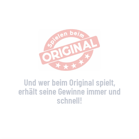
Und wer beim Original spielt,
erhält seine Gewinne immer und
schnell!