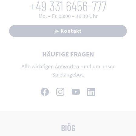
+49 331 6456-777
Mo. – Fr. 08:00 – 16:30 Uhr
Kontakt
HÄUFIGE FRAGEN
Alle wichtigen
Antworten
rund um unser
Spielangebot.
BIÖG