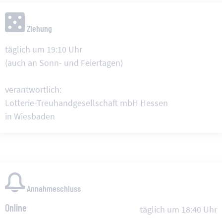
Ziehung
täglich um 19:10 Uhr
(auch an Sonn- und Feiertagen)
verantwortlich:
Lotterie-Treuhandgesellschaft mbH Hessen
in Wiesbaden
Annahmeschluss
Online
täglich um 18:40 Uhr