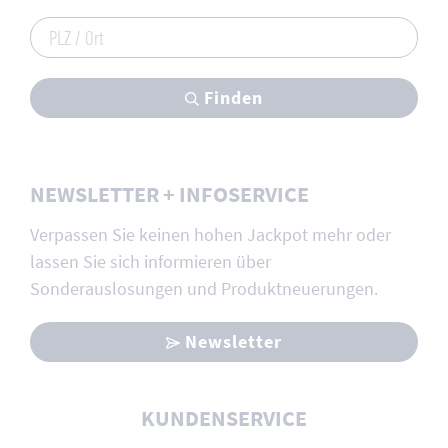
PLZ / Ort
Finden
NEWSLETTER + INFOSERVICE
Verpassen Sie keinen hohen Jackpot mehr oder
lassen Sie sich informieren über
Sonderauslosungen und Produktneuerungen.
Newsletter
KUNDENSERVICE