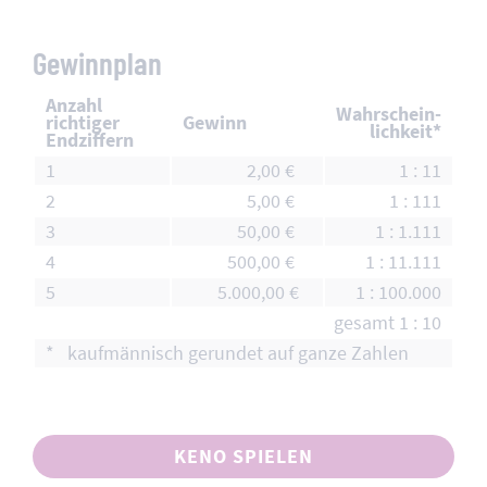
Gewinnplan
Anzahl
Wahrschein­
richtiger
Gewinn
lichkeit*
Endziffern
1
2,00 €
1 : 11
2
5,00 €
1 : 111
3
50,00 €
1 : 1.111
4
500,00 €
1 : 11.111
5
5.000,00 €
1 : 100.000
gesamt 1 : 10
* kaufmännisch gerundet auf ganze Zahlen
KENO SPIELEN