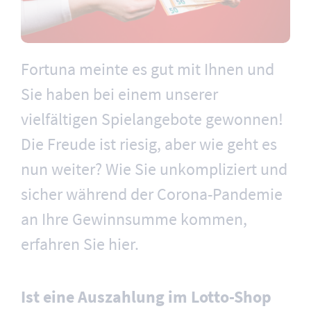
Fortuna meinte es gut mit Ihnen und
Sie haben bei einem unserer
vielfältigen Spielangebote gewonnen!
Die Freude ist riesig, aber wie geht es
nun weiter? Wie Sie unkompliziert und
sicher während der Corona-Pandemie
an Ihre Gewinnsumme kommen,
erfahren Sie hier.
Ist eine Auszahlung im Lotto-Shop