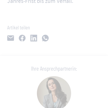
Jahres-Frist bis zum Verfall.
Artikel teilen
Ihre Ansprechpartnerin: