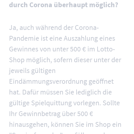
durch Corona überhaupt möglich?
Ja, auch während der Corona-
Pandemie ist eine Auszahlung eines
Gewinnes von unter 500 € im Lotto-
Shop möglich, sofern dieser unter der
jeweils gültigen
Eindämmungsverordnung geöffnet
hat. Dafür müssen Sie lediglich die
gültige Spielquittung vorlegen. Sollte
Ihr Gewinnbetrag über 500 €
hinausgehen, können Sie im Shop ein