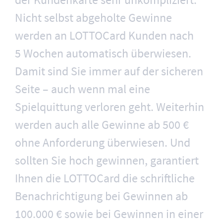
Nicht selbst abgeholte Gewinne
werden an LOTTOCard Kunden nach
5 Wochen automatisch überwiesen.
Damit sind Sie immer auf der sicheren
Seite – auch wenn mal eine
Spielquittung verloren geht. Weiterhin
werden auch alle Gewinne ab 500 €
ohne Anforderung überwiesen. Und
sollten Sie hoch gewinnen, garantiert
Ihnen die LOTTOCard die schriftliche
Benachrichtigung bei Gewinnen ab
100.000 € sowie bei Gewinnen in einer