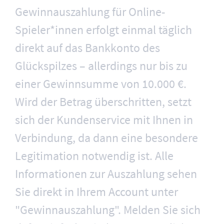
Gewinnauszahlung für Online-
Spieler*innen erfolgt einmal täglich
direkt auf das Bankkonto des
Glückspilzes – allerdings nur bis zu
einer Gewinnsumme von 10.000 €.
Wird der Betrag überschritten, setzt
sich der Kundenservice mit Ihnen in
Verbindung, da dann eine besondere
Legitimation notwendig ist. Alle
Informationen zur Auszahlung sehen
Sie direkt in Ihrem Account unter
"Gewinnauszahlung". Melden Sie sich