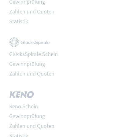
Gewinnprüfung
Zahlen und Quoten
Statistik
GlücksSpirale Schein
Gewinnprüfung
Zahlen und Quoten
Keno Schein
Gewinnprüfung
Zahlen und Quoten
Statistik