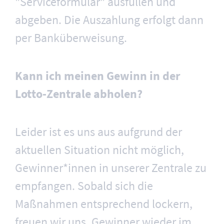
"Serviceformular" ausfüllen und
abgeben. Die Auszahlung erfolgt dann
per Banküberweisung.
Kann ich meinen Gewinn in der
Lotto-Zentrale abholen?
Leider ist es uns aus aufgrund der
aktuellen Situation nicht möglich,
Gewinner*innen in unserer Zentrale zu
empfangen. Sobald sich die
Maßnahmen entsprechend lockern,
freuen wir uns, Gewinner wieder im